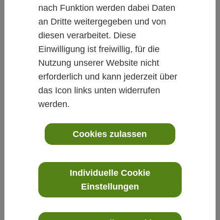
bzw. einen Allergologen, ein Allergie-Zentrum oder
nach Funktion werden dabei Daten
eine allergologische Klinik in Ihrer Nähe zu finden.
an Dritte weitergegeben und von
diesen verarbeitet. Diese
Einwilligung ist freiwillig, für die
Nutzung unserer Website nicht
erforderlich und kann jederzeit über
das Icon links unten widerrufen
Name
Zusatzbezeichnung/Spezialgebiet
werden.
Dr. med. Wiebke
Martens
Cookies zulassen
Kinder- und
Jugendmedizin
Individuelle Cookie
Bismarckstr. 9
Einstellungen
88161 Lindenberg