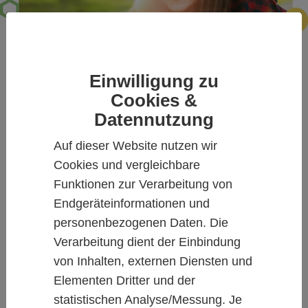
Einwilligung zu
Cookies &
Allergie-Spezialisten in Ihrer Nähe
Datennutzung
Sie suchen Allergie-Spezialist*innen (Allergologinnen
Auf dieser Website nutzen wir
und Allergologen), eine allergologische Klinik, ein
Cookies und vergleichbare
Insektengiftzentrum oder ein Allergiezentrum in
Ihrer Nähe?
Funktionen zur Verarbeitung von
Geben Sie im Suchfeld der deutschlandweiten
Endgeräteinformationen und
Facharztsuche bitte einfach einen Suchbegriff, Ihre
personenbezogenen Daten. Die
Stadt oder eine Buchstaben- bzw. Zahlenfolge (das
Verarbeitung dient der Einbindung
können z.B. eine komplette Postleitzahl
oder auch
von Inhalten, externen Diensten und
nur die ersten Ziffern einer Postleitzahl
sein) ein
Elementen Dritter und der
und klicken dann auf "Suche", um eine Allergologin
statistischen Analyse/Messung. Je